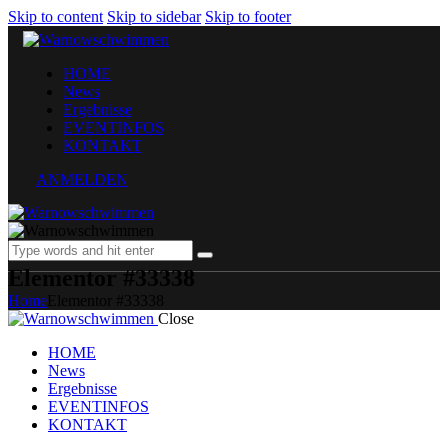
Skip to content
Skip to sidebar
Skip to footer
HOME
News
Ergebnisse
EVENTINFOS
KONTAKT
ANMELDEN
Elementor #33338
Home
Elementor #33338
Close
HOME
News
Ergebnisse
EVENTINFOS
KONTAKT